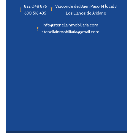
822 048 876
Vizconde del Buen Paso 14 local 3
630 516 435
Los Llanos de Aridane
info@stenellainmobiliaria.com
stenellainmobiliaria@gmail.com