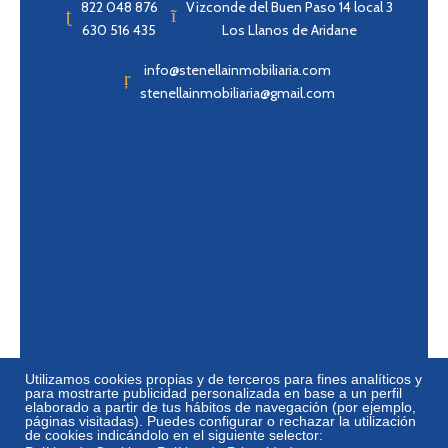
822 048 876
Vizconde del Buen Paso 14 local 3
630 516 435
Los Llanos de Aridane
info@stenellainmobiliaria.com
stenellainmobiliaria@gmail.com
Utilizamos cookies propias y de terceros para fines analíticos y
para mostrarte publicidad personalizada en base a un perfil
elaborado a partir de tus hábitos de navegación (por ejemplo,
páginas visitadas). Puedes configurar o rechazar la utilización
de cookies indicándolo en el siguiente selector: