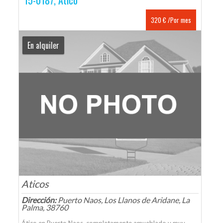
15-0187, Atico
320 € /Por mes
En alquiler
Aticos
Dirección:
Puerto Naos, Los Llanos de Aridane, La
Palma, 38760