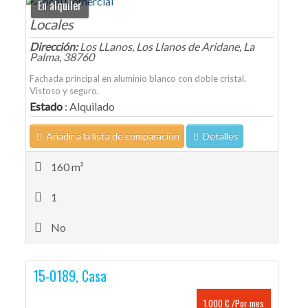
En alquiler
Locales
Dirección:
Los LLanos, Los Llanos de Aridane, La
Palma, 38760
Fachada principal en aluminio blanco con doble cristal.
Vistoso y seguro.
Estado
: Alquilado
Añadir a la lista de comparación
Detalles
160 m²
1
No
15-0189, Casa
1.000 € /Por mes