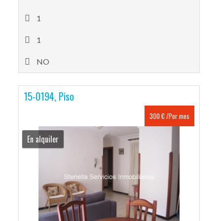
1
1
NO
15-0194, Piso
300 € /Por mes
En alquiler