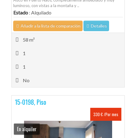
Ático en Puerto Naos, completamente amueblado y muy
luminoso, con vistas a la montaña y ..
Estado
: Alquilado
Añadir a la lista de comparación
Detalles
58 m²
1
1
No
15-0198, Piso
330 € /Por mes
En alquiler