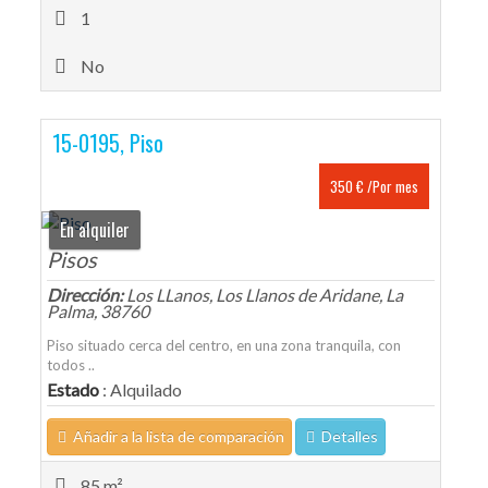
1
No
15-0195, Piso
350 € /Por mes
En alquiler
Pisos
Dirección:
Los LLanos, Los Llanos de Aridane, La
Palma, 38760
Piso situado cerca del centro, en una zona tranquila, con
todos ..
Estado
: Alquilado
Añadir a la lista de comparación
Detalles
85 m²