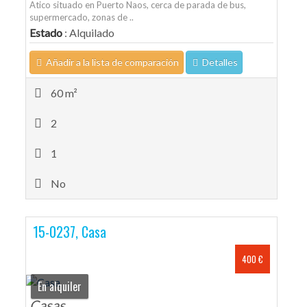
Atico situado en Puerto Naos, cerca de parada de bus,
supermercado, zonas de ..
Estado
: Alquilado
Añadir a la lista de comparación
Detalles
60 m²
2
1
No
15-0237, Casa
400 €
En alquiler
Casas