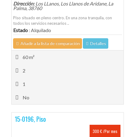
Dirección:
Los LLanos, Los Llanos de Aridane, La
Palma, 38760
Piso situado en pleno centro. En una zona tranquila, con
todos los servicios necesarios ..
Estado
: Alquilado
Añadir a la lista de comparación
Detalles
60 m²
2
1
No
15-0196, Piso
300 € /Por mes