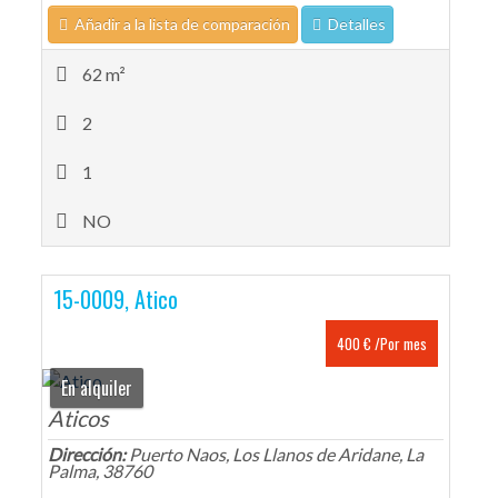
Añadir a la lista de comparación
Detalles
62 m²
2
1
NO
15-0009, Atico
400 € /Por mes
En alquiler
Aticos
Dirección:
Puerto Naos, Los Llanos de Aridane, La
Palma, 38760